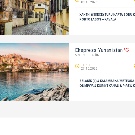
03.10.2026
XANTHI (İSKEÇE) TURU HAFTA SONU K
PORTO LAGOS – KAVALA
Ekspress Yunanistan
5 GECE | 5 GÜN
TARİH
27.10.2026
SELANİK (1) & KALAMBAKA/METEORA &
OLIMPİYA & KORİNT KANALI & PİRE & 
GÜMÜLCİNE & DEDEAĞAÇ (1)