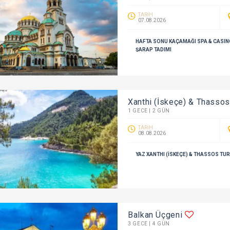
TARİH
07.08.2026
HAFTA SONU KAÇAMAĞI SPA & CASINO
ŞARAP TADIMI
Xanthi (İskeçe) & Thasso
1 GECE | 2 GÜN
TARİH
08.08.2026
YAZ XANTHI (İSKEÇE) & THASSOS T
Balkan Üçgeni
3 GECE | 4 GÜN