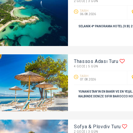
2 GECE | 3 GÜN
TARİH
06.08.2026
SELANIK 4* PANORAMA HOTEL (V.B) 
Thassos Adası Turu
4 GECE | 5 GÜN
TARİH
07.08.2026
YUNANISTAN’IN EN BAKIR VE EN YEŞI
KALBINDE DENIZE SIFIR BAROCCO HO
Sofya & Plovdiv Turu
2 GECE | 3 GÜN