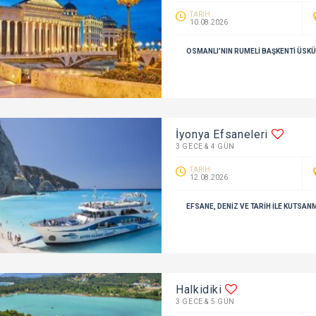
TARİH
10.08.2026
OSMANLI’NIN RUMELI BAŞKENTI ÜSKÜ
İyonya Efsaneleri
3 GECE & 4 GÜN
TARİH
12.08.2026
EFSANE, DENİZ VE TARİH İLE KUTSAN
Halkidiki
3 GECE & 5 GÜN