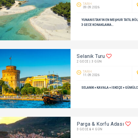
TARİH
09.09.2026
YUNANISTAN’IN EN MEŞHUR TATIL BÖL
3 GECE KONAKLAMA…
Selanik Turu
2 GECE | 3 GÜN
TARİH
11.09.2026
SELANIK + KAVALA + İSKEÇE + GÜMÜL
Parga & Korfu Adası
3 GECE & 4 GÜN