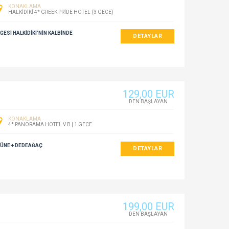
KONAKLAMA
HALKIDIKI 4* GREEK PRIDE HOTEL (3 GECE)
GESI HALKIDIKI’NIN KALBINDE
DETAYLAR
129
,00
EUR
DEN BAŞLAYAN
KONAKLAMA
4* PANORAMA HOTEL V.B | 1 GECE
CÜNE + DEDEAĞAÇ
DETAYLAR
199
,00
EUR
DEN BAŞLAYAN