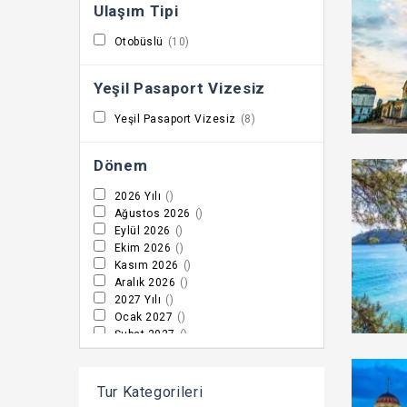
Ulaşım Tipi
Otobüslü
(10)
Yeşil Pasaport Vizesiz
Yeşil Pasaport Vizesiz
(8)
Dönem
2026 Yılı
()
Ağustos 2026
()
Eylül 2026
()
Ekim 2026
()
Kasım 2026
()
Aralık 2026
()
2027 Yılı
()
Ocak 2027
()
Şubat 2027
()
Mart 2027
()
Nisan 2027
()
Mayıs 2027
()
Tur Kategorileri
Haziran 2027
()