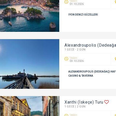
TARİH
01.10.2026
İYON DENIZI GÜZELLERI
Alexandroupolis (Dedeağ
1 GECE - 2 GÜN
TARİH
03.10.2026
ALEXANDROUPOLIS (DEDEAĞAÇ) HAF
CASINO & TAVERNA
Xanthi (İskeçe) Turu
1 GECE | 2 GÜN
TARİH