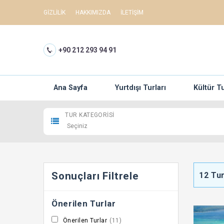
GİZLİLİK
HAKKIMIZDA
İLETİŞİM
+90 212 293 94 91
Ana Sayfa
Yurtdışı Turları
Kültür Tu
TUR KATEGORISI
Sonuçları Filtrele
12
Tu
Önerilen Turlar
Önerilen Turlar
(11)