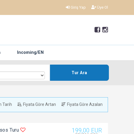
Giriş Yap
Üye Ol
h
Incoming/EN
Tur Ara
n Tarih
Fiyata Göre Artan
Fiyata Göre Azalan
199
,00
EUR
ssos Turu