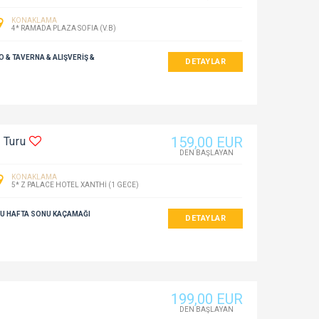
KONAKLAMA
4* RAMADA PLAZA SOFIA (V.B)
 & TAVERNA & ALIŞVERİŞ &
DETAYLAR
159
,00
EUR
s Turu
DEN BAŞLAYAN
KONAKLAMA
5* Z PALACE HOTEL XANTHI (1 GECE)
URU HAFTA SONU KAÇAMAĞI
DETAYLAR
199
,00
EUR
DEN BAŞLAYAN