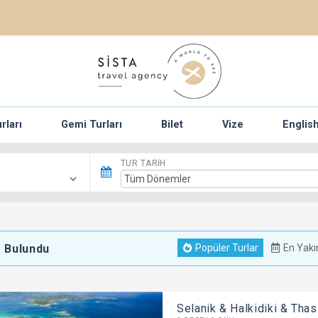
rları
Gemi Turları
Bilet
Vize
Englis
TUR TARIH
r Bulundu
Popüler Turlar
En Yakı
Selanik & Halkidiki & Tha